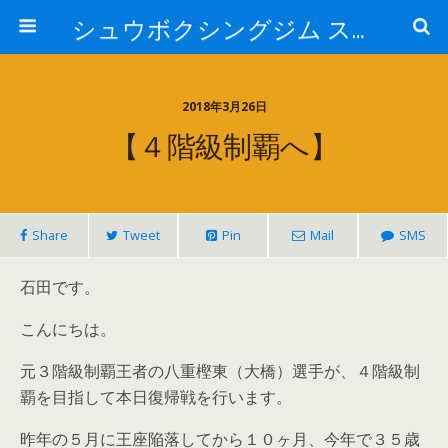
シュウボクシングジム スタッフブログ
2018年3月26日
【４階級制覇へ】
Share
Tweet
Pin
Mail
SMS
石田です。
こんにちは。
元３階級制覇王者の八重樫東（大橋）選手が、４階級制
覇を目指して本日復帰戦を行います。
昨年の５月に王座陥落してから１０ヶ月、今年で３５歳