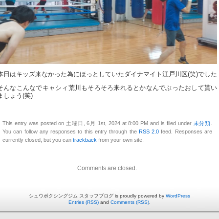
本日はキッズ来なかった為にほっとしていたダイナマイト江戸川区(笑)でした
そんなこんなでキャシィ荒川もそろそろ来れるとかなんでぶったおして貰い
ましょう(笑)
This entry was posted on 土曜日, 6月 1st, 2024 at 8:00 PM and is filed under
未分類
.
You can follow any responses to this entry through the
RSS 2.0
feed. Responses are
currently closed, but you can
trackback
from your own site.
Comments are closed.
シュウボクシングジム スタッフブログ is proudly powered by
WordPress
Entries (RSS)
and
Comments (RSS)
.