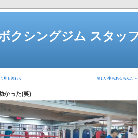
ボクシングジム スタッ
« 5月も終わり
珍しい事もあるもんだ »
助かった(笑)