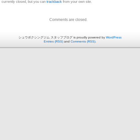
currently closed, but you can
trackback
from your own site.
Comments are closed.
シュウボクシングジム スタッフブログ is proudly powered by
WordPress
Entries (RSS)
and
Comments (RSS)
.