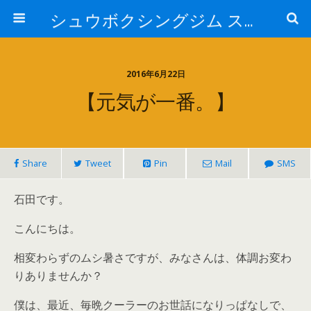
シュウボクシングジム スタッフブログ
2016年6月22日
【元気が一番。】
Share
Tweet
Pin
Mail
SMS
石田です。
こんにちは。
相変わらずのムシ暑さですが、みなさんは、体調お変わ
りありませんか？
僕は、最近、毎晩クーラーのお世話になりっぱなしで、