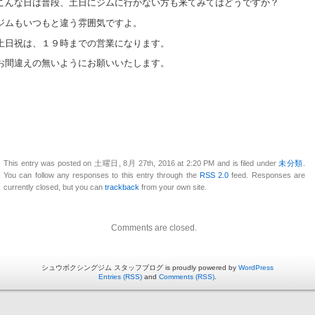
こんな日は普段、土日にジムに行かない方も来てみてはどうですか？
ジムもいつもと違う雰囲気ですよ。
土日祝は、１９時までの営業になります。
お間違えの無いようにお願いいたします。
This entry was posted on 土曜日, 8月 27th, 2016 at 2:20 PM and is filed under
未分類
.
You can follow any responses to this entry through the
RSS 2.0
feed. Responses are
currently closed, but you can
trackback
from your own site.
Comments are closed.
シュウボクシングジム スタッフブログ is proudly powered by
WordPress
Entries (RSS)
and
Comments (RSS)
.