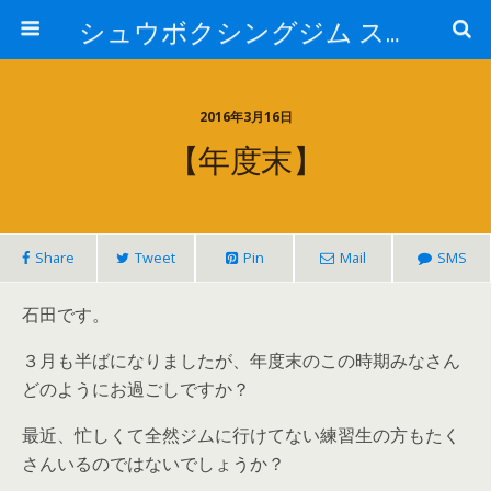
シュウボクシングジム スタッフブログ
2016年3月16日
【年度末】
Share
Tweet
Pin
Mail
SMS
石田です。
３月も半ばになりましたが、年度末のこの時期みなさん
どのようにお過ごしですか？
最近、忙しくて全然ジムに行けてない練習生の方もたく
さんいるのではないでしょうか？