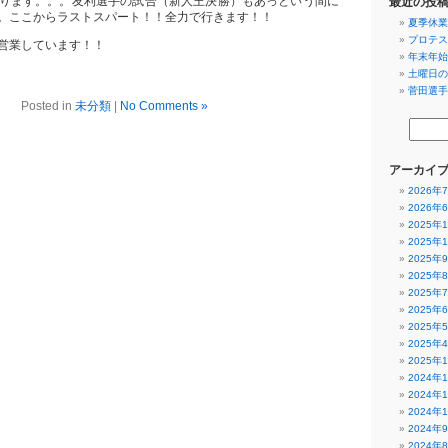
ります。。。友利選手の試合（新人王決勝）もあっという間に
最近の投
。ここからラストスパート！！全力で行きます！！
夏季休業
プロテス
営業しています！！
年末年始
土曜日の
菅田選手
Posted in
未分類
|
No Comments »
アーカイ
2026年
2026年
2025年
2025年
2025年
2025年
2025年
2025年
2025年
2025年
2025年
2024年
2024年
2024年
2024年
2024年