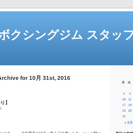
ボクシングジム スタッ
Archive for 10月 31st, 2016
月
火
3
4
10
11
わり】
17
18
6
24
25
31
« 9月