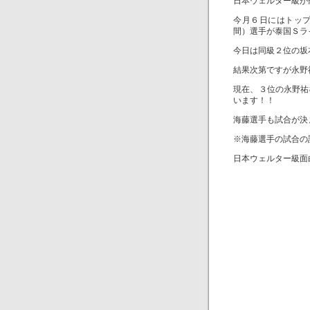
日本ウェルター級が
今月６日にはトッ
間）選手が泰国Ｓラ
今日は同級２位の坂
結果次第ですが永野
現在、３位の永野祐
います！！
海藤選手も試合が決
※海藤選手の試合の
日本ウェルター級面