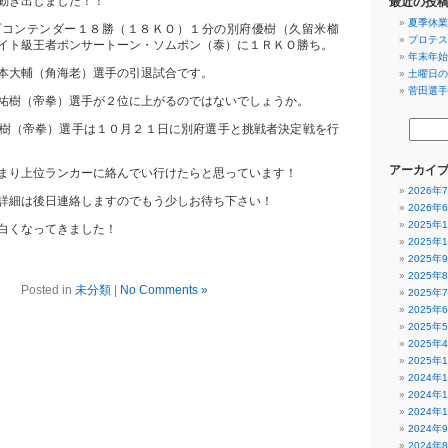
動き出しました！！
最近の投
夏季休業
プコンテンダー１８勝（１８ＫＯ）１分の別府優樹（久留米櫛
プロテス
イト級王者ポンサートーン・ソムポン（泰）に１ＲＫＯ勝ち。
年末年始
本大輔（角海老）選手の引退試合です。
土曜日の
菅田選手
祐樹（帝拳）選手が２位に上がるのではないでしょうか。
樹（帝拳）選手は１０月２１日に別府選手と挑戦者決定戦を行
アーカイ
まり上位ランカーに絡んでい行けたらと思っています！
2026年
詳細は後日連絡しますのでもう少しお待ち下さい！
2026年
2025年
白くなってきました！
2025年
2025年
2025年
Posted in
未分類
|
No Comments »
2025年
2025年
2025年
2025年
2025年
2024年
2024年
2024年
2024年
2024年