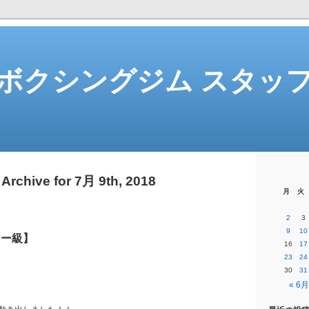
ボクシングジム スタッ
Archive for 7月 9th, 2018
月
火
2
3
9
10
ター級】
16
17
23
24
30
31
« 6月